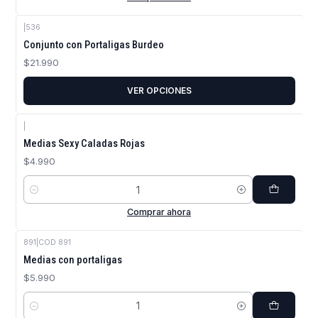
|
536
Conjunto con Portaligas Burdeo
$21.990
VER OPCIONES
|
Medias Sexy Caladas Rojas
$4.990
Cantidad
Comprar ahora
891
|
COD 891
Medias con portaligas
$5.990
Cantidad