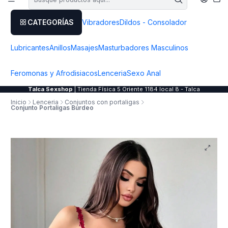
CATEGORÍAS
Vibradores
Dildos - Consolador
Lubricantes
Anillos
Masajes
Masturbadores Masculinos
Feromonas y Afrodisiacos
Lenceria
Sexo Anal
Talca Sexshop
| Tienda Física 5 Oriente 1184 local 8 - Talca
Inicio
Lenceria
Conjuntos con portaligas
Conjunto Portaligas Burdeo