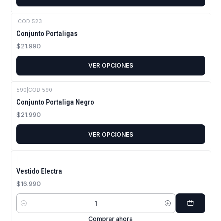
|
COD 523
Conjunto Portaligas
$21.990
VER OPCIONES
590
|
COD 590
Conjunto Portaliga Negro
$21.990
VER OPCIONES
|
Vestido Electra
$16.990
Cantidad
Comprar ahora