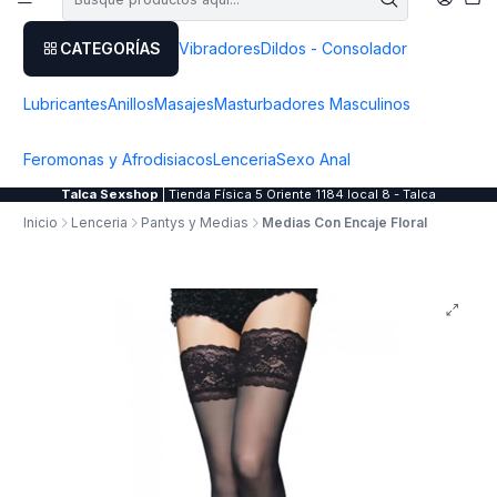
CATEGORÍAS
Vibradores
Dildos - Consolador
Lubricantes
Anillos
Masajes
Masturbadores Masculinos
Feromonas y Afrodisiacos
Lenceria
Sexo Anal
Talca Sexshop
| Tienda Física 5 Oriente 1184 local 8 - Talca
Inicio
Lenceria
Pantys y Medias
Medias Con Encaje Floral