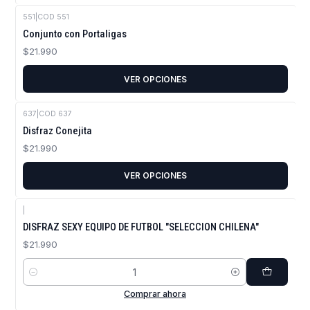
551
|
COD 551
Conjunto con Portaligas
$21.990
VER OPCIONES
637
|
COD 637
Disfraz Conejita
$21.990
VER OPCIONES
|
DISFRAZ SEXY EQUIPO DE FUTBOL "SELECCION CHILENA"
$21.990
Cantidad
Comprar ahora