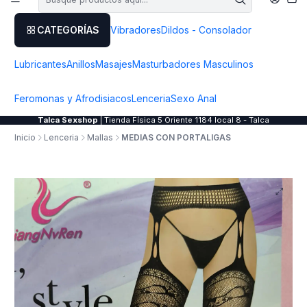
CATEGORÍAS
Vibradores
Dildos - Consolador
Lubricantes
Anillos
Masajes
Masturbadores Masculinos
Feromonas y Afrodisiacos
Lenceria
Sexo Anal
Talca Sexshop
| Tienda Física 5 Oriente 1184 local 8 - Talca
Inicio
Lenceria
Mallas
MEDIAS CON PORTALIGAS