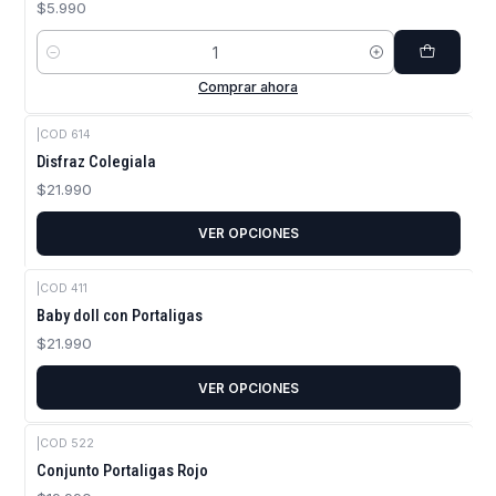
$5.990
Cantidad
Comprar ahora
|
COD 614
Disfraz Colegiala
$21.990
VER OPCIONES
|
COD 411
Baby doll con Portaligas
$21.990
VER OPCIONES
|
COD 522
Conjunto Portaligas Rojo