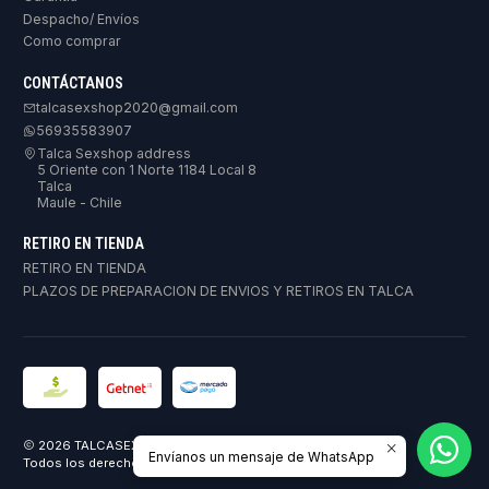
Despacho/ Envíos
Como comprar
CONTÁCTANOS
talcasexshop2020@gmail.com
56935583907
Talca Sexshop address
5 Oriente con 1 Norte 1184 Local 8
Talca
Maule - Chile
RETIRO EN TIENDA
RETIRO EN TIENDA
PLAZOS DE PREPARACION DE ENVIOS Y RETIROS EN TALCA
2026 TALCASEXSHOP.
Envíanos un mensaje de WhatsApp
Todos los derechos reservados.
Desarrollado por Jumpseller
.