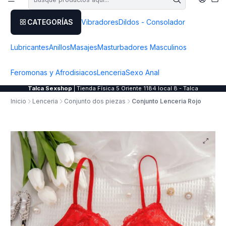
CATEGORÍAS
Vibradores
Dildos - Consolador
Lubricantes
Anillos
Masajes
Masturbadores Masculinos
Feromonas y Afrodisiacos
Lenceria
Sexo Anal
Talca Sexshop
| Tienda Física 5 Oriente 1184 local 8 - Talca
Inicio
Lenceria
Conjunto dos piezas
Conjunto Lenceria Rojo