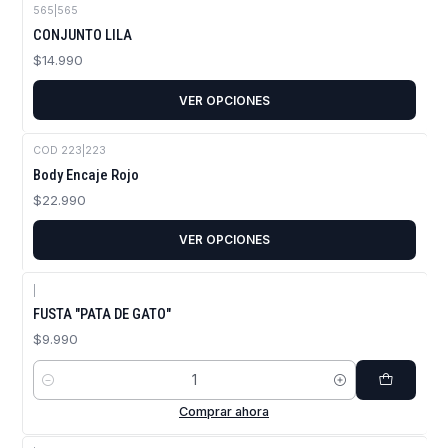
565
|
565
CONJUNTO LILA
$14.990
VER OPCIONES
COD 223
|
223
Body Encaje Rojo
$22.990
VER OPCIONES
|
FUSTA "PATA DE GATO"
$9.990
Cantidad
Comprar ahora